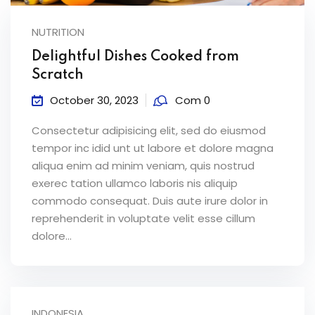
ey
NUTRITION
Delightful Dishes Cooked from
Scratch
October 30, 2023
Com 0
th Us
Consectetur adipisicing elit, sed do eiusmod
th Us
tempor inc idid unt ut labore et dolore magna
aliqua enim ad minim veniam, quis nostrud
exerec tation ullamco laboris nis aliquip
commodo consequat. Duis aute irure dolor in
reprehenderit in voluptate velit esse cillum
dolore...
INDONESIA