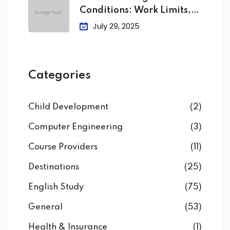
Conditions: Work Limits,
Attendance &
July 29, 2025
Categories
Child Development
(2)
Computer Engineering
(3)
Course Providers
(11)
Destinations
(25)
English Study
(75)
General
(53)
Health & Insurance
(1)