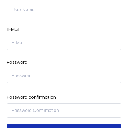
ey
E-Mail
th Us
th Us
Password
Password confirmation