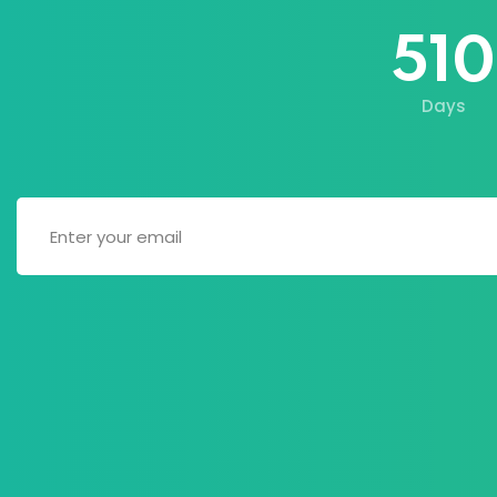
510
Days