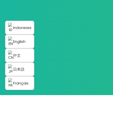
Indonesia
English
中文
日本語
Français