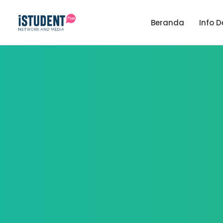
Beranda
Info D