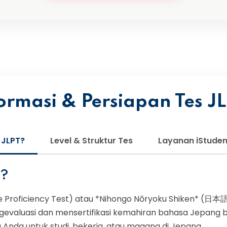
ormasi & Persiapan Tes J
 JLPT?
Level & Struktur Tes
Layanan iStuden
T?
 Proficiency Test) atau *Nihongo Nōryoku Shiken* (
gevaluasi dan mensertifikasi kemahiran bahasa Jepang ba
a Anda untuk studi, bekerja, atau magang di Jepang.