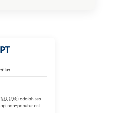
LPT
tPlus
日本語能力試験) adalah tes
gi non-penutur asli.