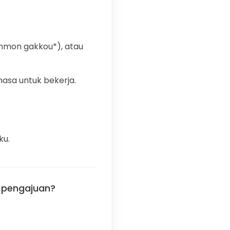
enmon gakkou*), atau
hasa untuk bekerja.
ku.
 pengajuan?