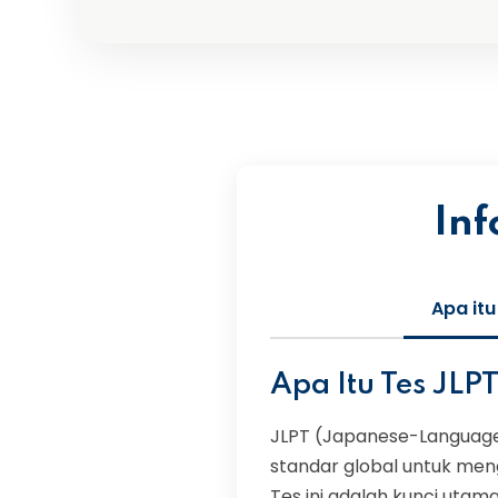
Inf
Apa itu
Apa Itu Tes JLP
JLPT (Japanese-Language
standar global untuk men
Tes ini adalah kunci utam