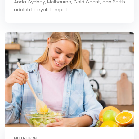
Anda. Sydney, Melbourne, Gold Coast, dan Perth
ey
adalah banyak tempat...
th Us
th Us
NUTRITION