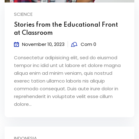
ey
SCIENCE
Stories from the Educational Front
at Classroom
November 10, 2023
Com 0
th Us
Consectetur adipisicing elit, sed do eiusmod
th Us
tempor inc idid unt ut labore et dolore magna
aliqua enim ad minim veniam, quis nostrud
exerec tation ullamco laboris nis aliquip
commodo consequat. Duis aute irure dolor in
reprehenderit in voluptate velit esse cillum
dolore...
INDONESIA