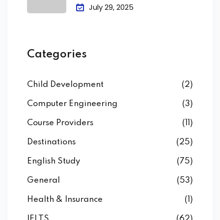
Attendance &
July 29, 2025
Categories
Child Development
(2)
Computer Engineering
(3)
Course Providers
(11)
Destinations
(25)
English Study
(75)
General
(53)
Health & Insurance
(1)
IELTS
(62)