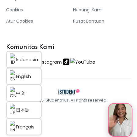
Cookies
Hubungi Kami
Atur Cookies
Pusat Bantuan
Komunitas Kami
Indonesia
English
中文
© 2025 iStudentPlus. All rights reserved.
日本語
Français