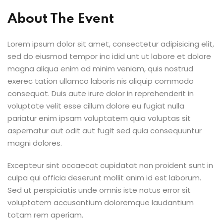
ey
About The Event
Lorem ipsum dolor sit amet, consectetur adipisicing elit,
sed do eiusmod tempor inc idid unt ut labore et dolore
magna aliqua enim ad minim veniam, quis nostrud
th Us
exerec tation ullamco laboris nis aliquip commodo
consequat. Duis aute irure dolor in reprehenderit in
th Us
voluptate velit esse cillum dolore eu fugiat nulla
pariatur enim ipsam voluptatem quia voluptas sit
aspernatur aut odit aut fugit sed quia consequuntur
magni dolores.
Excepteur sint occaecat cupidatat non proident sunt in
culpa qui officia deserunt mollit anim id est laborum.
Sed ut perspiciatis unde omnis iste natus error sit
voluptatem accusantium doloremque laudantium
totam rem aperiam.