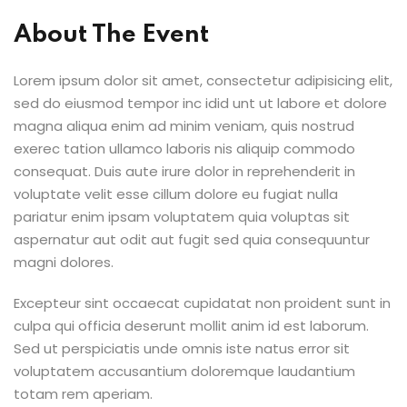
ey
About The Event
Lorem ipsum dolor sit amet, consectetur adipisicing elit,
sed do eiusmod tempor inc idid unt ut labore et dolore
magna aliqua enim ad minim veniam, quis nostrud
th Us
exerec tation ullamco laboris nis aliquip commodo
consequat. Duis aute irure dolor in reprehenderit in
th Us
voluptate velit esse cillum dolore eu fugiat nulla
pariatur enim ipsam voluptatem quia voluptas sit
aspernatur aut odit aut fugit sed quia consequuntur
magni dolores.
Excepteur sint occaecat cupidatat non proident sunt in
culpa qui officia deserunt mollit anim id est laborum.
Sed ut perspiciatis unde omnis iste natus error sit
voluptatem accusantium doloremque laudantium
totam rem aperiam.