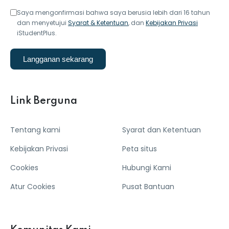
ey
Saya mengonfirmasi bahwa saya berusia lebih dari 16 tahun
dan menyetujui
Syarat & Ketentuan
, dan
Kebijakan Privasi
iStudentPlus.
Langganan sekarang
th Us
th Us
Link Berguna
Tentang kami
Syarat dan Ketentuan
Kebijakan Privasi
Peta situs
Cookies
Hubungi Kami
Atur Cookies
Pusat Bantuan