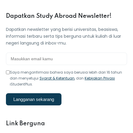
ey
Dapatkan Study Abroad Newsletter!
Dapatkan newsletter yang berisi universitas, beasiswa,
informasi terbaru serta tips berguna untuk kuliah di luar
negeri langsung di inbox-mu.
th Us
th Us
Saya mengonfirmasi bahwa saya berusia lebih dari 16 tahun
dan menyetujui
Syarat & Ketentuan
, dan
Kebijakan Privasi
iStudentPlus.
Langganan sekarang
Link Berguna