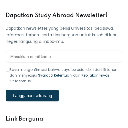
ey
Dapatkan Study Abroad Newsletter!
Dapatkan newsletter yang berisi universitas, beasiswa,
informasi terbaru serta tips berguna untuk kuliah di luar
negeri langsung di inbox-mu.
th Us
th Us
Saya mengonfirmasi bahwa saya berusia lebih dari 16 tahun
dan menyetujui
Syarat & Ketentuan
, dan
Kebijakan Privasi
iStudentPlus.
Langganan sekarang
Link Berguna