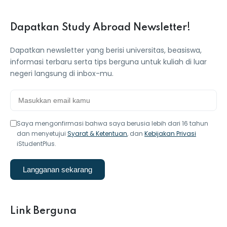
ey
Dapatkan Study Abroad Newsletter!
Dapatkan newsletter yang berisi universitas, beasiswa,
informasi terbaru serta tips berguna untuk kuliah di luar
negeri langsung di inbox-mu.
th Us
th Us
Saya mengonfirmasi bahwa saya berusia lebih dari 16 tahun
dan menyetujui
Syarat & Ketentuan
, dan
Kebijakan Privasi
iStudentPlus.
Langganan sekarang
Link Berguna