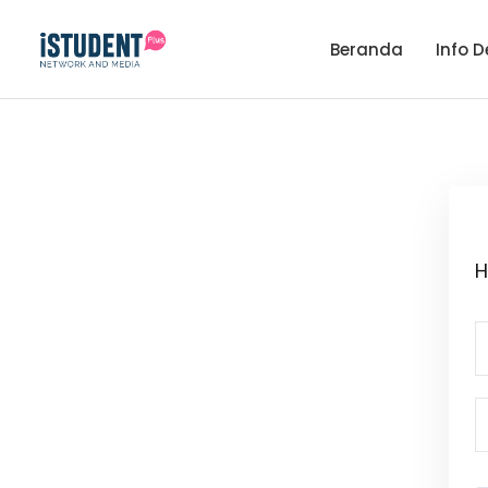
Beranda
Info D
H