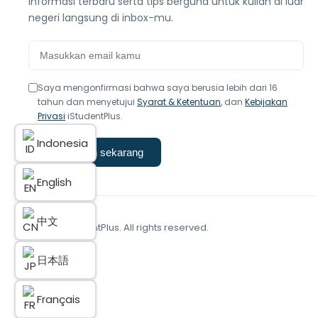
informasi terbaru serta tips berguna untuk kuliah di luar
negeri langsung di inbox-mu.
Saya mengonfirmasi bahwa saya berusia lebih dari 16
tahun dan menyetujui
Syarat & Ketentuan
, dan
Kebijakan
Privasi
iStudentPlus.
Indonesia
Langganan sekarang
English
中文
© 2025 iStudentPlus. All rights reserved.
日本語
Français