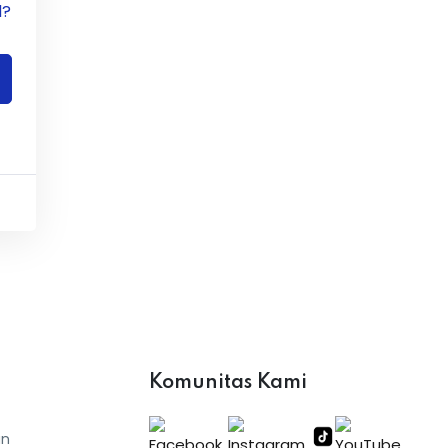
d?
Komunitas Kami
an