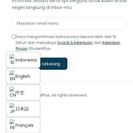
informasi terbaru serta tips berguna untuk kuliah di luar
negeri langsung di inbox-mu.
Saya mengonfirmasi bahwa saya berusia lebih dari 16
tahun dan menyetujui
Syarat & Ketentuan
, dan
Kebijakan
Privasi
iStudentPlus.
Indonesia
Langganan sekarang
English
中文
© 2025 iStudentPlus. All rights reserved.
日本語
Français