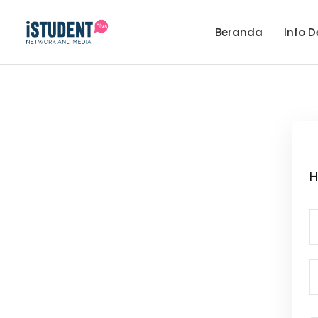
Beranda
Info D
H