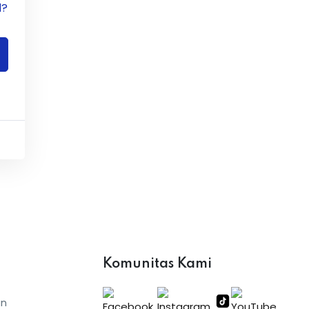
d?
Komunitas Kami
an