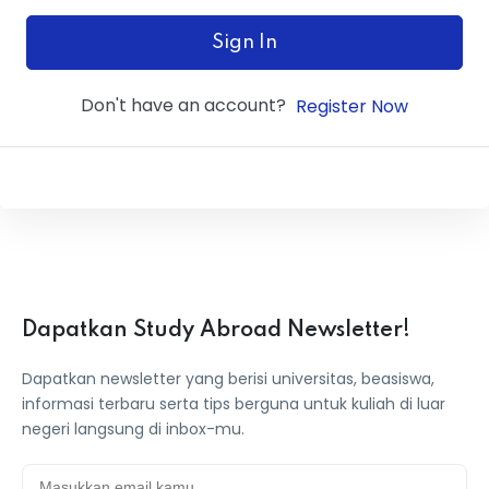
ey
Sign In
Don't have an account?
Register Now
th Us
th Us
Dapatkan Study Abroad Newsletter!
Dapatkan newsletter yang berisi universitas, beasiswa,
informasi terbaru serta tips berguna untuk kuliah di luar
negeri langsung di inbox-mu.