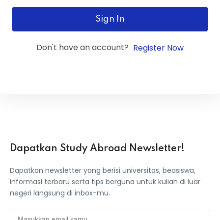
ey
Sign In
Don't have an account?
Register Now
th Us
th Us
Dapatkan Study Abroad Newsletter!
Dapatkan newsletter yang berisi universitas, beasiswa,
informasi terbaru serta tips berguna untuk kuliah di luar
negeri langsung di inbox-mu.