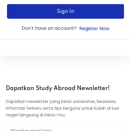
ey
Sign In
Don't have an account?
Register Now
th Us
th Us
Dapatkan Study Abroad Newsletter!
Dapatkan newsletter yang berisi universitas, beasiswa,
informasi terbaru serta tips berguna untuk kuliah di luar
negeri langsung di inbox-mu.