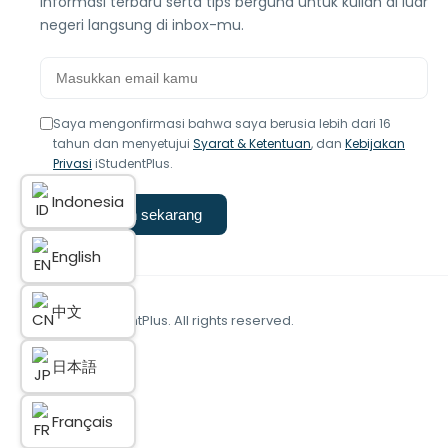
informasi terbaru serta tips berguna untuk kuliah di luar
negeri langsung di inbox-mu.
Saya mengonfirmasi bahwa saya berusia lebih dari 16
tahun dan menyetujui
Syarat & Ketentuan
, dan
Kebijakan
Privasi
iStudentPlus.
Indonesia
Langganan sekarang
English
中文
© 2025 iStudentPlus. All rights reserved.
日本語
Français