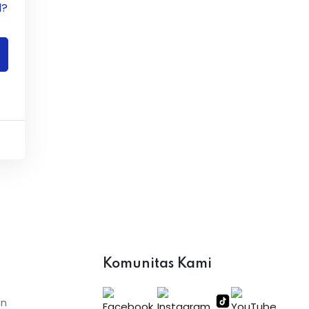
d?
Komunitas Kami
an