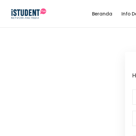
Beranda
Info D
H