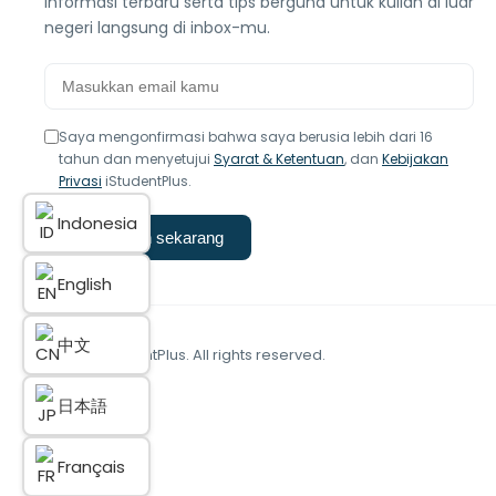
informasi terbaru serta tips berguna untuk kuliah di luar
negeri langsung di inbox-mu.
Saya mengonfirmasi bahwa saya berusia lebih dari 16
tahun dan menyetujui
Syarat & Ketentuan
, dan
Kebijakan
Privasi
iStudentPlus.
Indonesia
Langganan sekarang
English
中文
© 2025 iStudentPlus. All rights reserved.
日本語
Français