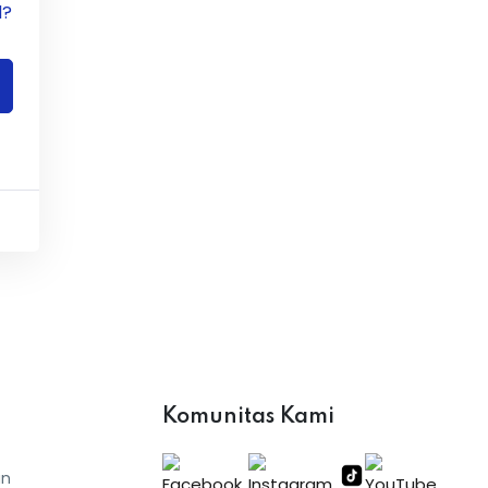
d?
Komunitas Kami
an