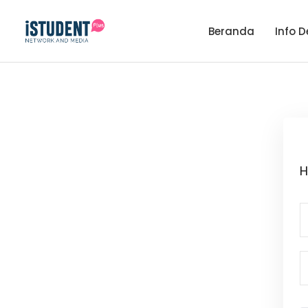
Beranda
Info D
H