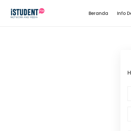
Beranda
Info D
H