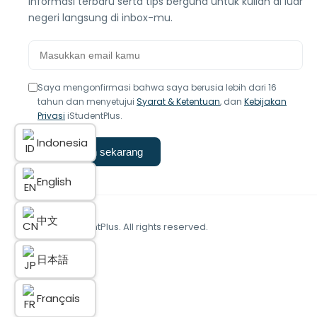
informasi terbaru serta tips berguna untuk kuliah di luar
negeri langsung di inbox-mu.
Saya mengonfirmasi bahwa saya berusia lebih dari 16
tahun dan menyetujui
Syarat & Ketentuan
, dan
Kebijakan
Privasi
iStudentPlus.
Indonesia
Langganan sekarang
English
中文
© 2025 iStudentPlus. All rights reserved.
日本語
Français