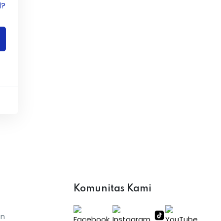
d?
Komunitas Kami
an