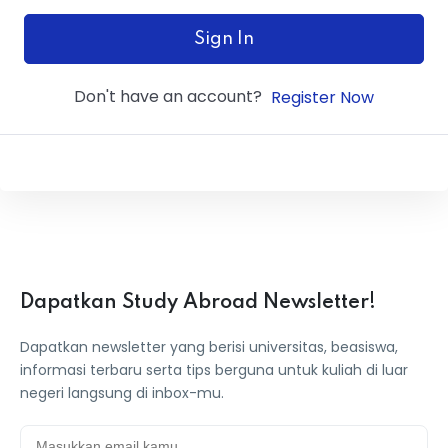
ey
Sign In
Don't have an account?
Register Now
th Us
th Us
Dapatkan Study Abroad Newsletter!
Dapatkan newsletter yang berisi universitas, beasiswa,
informasi terbaru serta tips berguna untuk kuliah di luar
negeri langsung di inbox-mu.