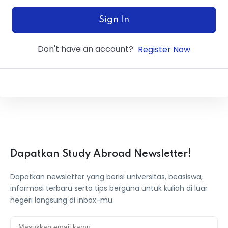
ey
Sign In
Don't have an account?
Register Now
th Us
th Us
Dapatkan Study Abroad Newsletter!
Dapatkan newsletter yang berisi universitas, beasiswa,
informasi terbaru serta tips berguna untuk kuliah di luar
negeri langsung di inbox-mu.